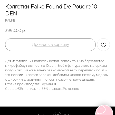
Колготки Falke Found De Poudre 10
DEN
FALKE
3990,00
р.
Добавить в корзину
Для изготовления колготок использовали тонкую бархатистую
микрофибру плотностью 10 ден. Чтобы фактура этого материала
получилась максимально равномерной, нити переплели по 3D-
технологии. В состав волокон добавили хлопок, поэтому модель
с широким эластичным поясом позволяет коже дышать.
Страна производства: Германия
Состав: 63% полиамид, 35% эластан, 2% хлопок