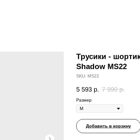
Трусики - шортик
Shadow MS22
SKU:
MS22
5 593
р.
7 990
р.
Размер
Добавить в корзину