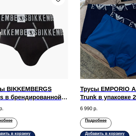
сы BIKKEMBERGS
Трусы EMPORIO 
fs в брендированной
Trunk в упаковке 
овке 2 шт
однотонные
р.
6 990
р.
робнее
Подробнее
вить в корзину
Добавить в корзину