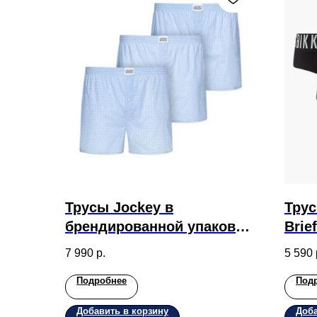
Трусы Jockey в
Тру
брендированной упаковке
Brie
3 шт с принтом
упак
7 990
р.
5 590
Подробнее
Под
Добавить в корзину
Доба