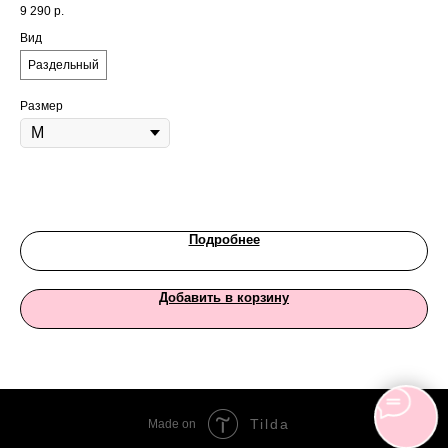
SK
9 290
р.
24 
Вид
Цв
Раздельный
Размер
Ра
Подробнее
Добавить в корзину
Tilda
Made on