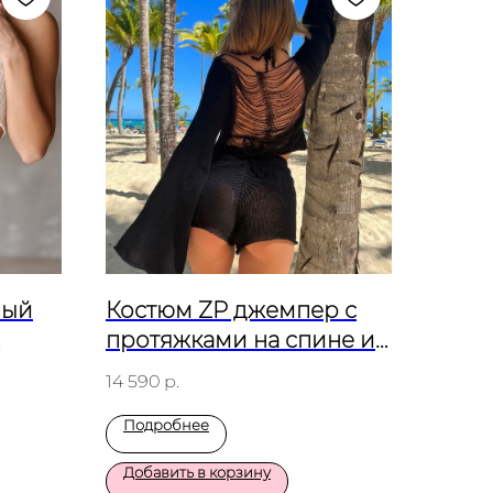
ный
Костюм ZP джемпер с
протяжками на спине и
короткие шорты Черный
14 590
р.
Подробнее
Добавить в корзину