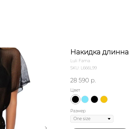
Накидка длинна
Luli Fama
SKU:
L666L99
28 590
р.
Цвет
Размер