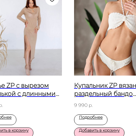
ье ZP с вырезом
Купальник ZP вяза
лькой с длинными
раздельный бандо
вами Песочный
Молочный
р.
9 990
р.
обнее
Подробнее
ить в корзину
Добавить в корзину