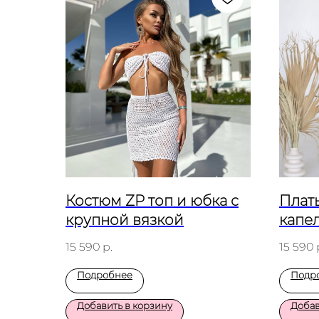
Костюм ZP топ и юбка с
Плат
крупной вязкой
капе
рука
15 590
р.
15 590
Подробнее
Подр
Добавить в корзину
Добав