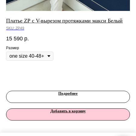
Платье ZP с V-вырезом протяжками макси Белый
Пл
SKU:
ZP49
SK
15 590
р.
33
Размер
Ра
Подробнее
Добавить в корзину